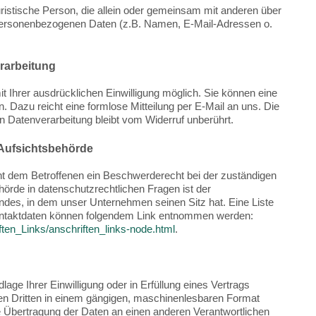
 juristische Person, die allein oder gemeinsam mit anderen über
 personenbezogenen Daten (z.B. Namen, E-Mail-Adressen o.
erarbeitung
t Ihrer ausdrücklichen Einwilligung möglich. Sie können eine
fen. Dazu reicht eine formlose Mitteilung per E-Mail an uns. Die
n Datenverarbeitung bleibt vom Widerruf unberührt.
 Aufsichtsbehörde
eht dem Betroffenen ein Beschwerderecht bei der zuständigen
örde in datenschutzrechtlichen Fragen ist der
des, in dem unser Unternehmen seinen Sitz hat. Eine Liste
ontaktdaten können folgendem Link entnommen werden:
ften_Links/anschriften_links-node.html
.
lage Ihrer Einwilligung oder in Erfüllung eines Vertrags
inen Dritten in einem gängigen, maschinenlesbaren Format
e Übertragung der Daten an einen anderen Verantwortlichen